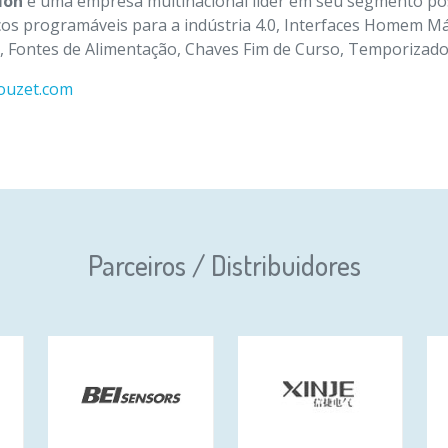
ion
é uma empresa multinacional líder em seu segmento p
cos programáveis para a indústria 4.0, Interfaces Homem M
 Fontes de Alimentação, Chaves Fim de Curso, Temporizador
rouzet.com
Parceiros / Distribuidores